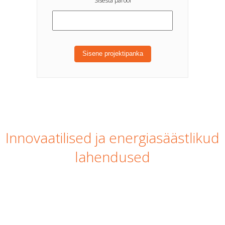
Sisesta parool
Sisene projektipanka
Innovaatilised ja energiasäästlikud
lahendused