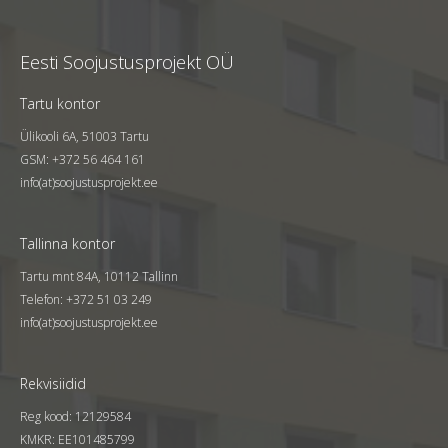
Eesti Soojustusprojekt OÜ
Tartu kontor
Ülikooli 6A, 51003 Tartu
GSM: +372 56 464 161
info(at)soojustusprojekt.ee
Tallinna kontor
Tartu mnt 84A, 10112 Tallinn
Telefon: +372 51 03 249
info(at)soojustusprojekt.ee
Rekvisiidid
Reg kood: 12129584
KMKR: EE101485799