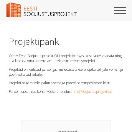
Projektipank
Olete Eesti Soojustusprojekt OÜ projektipangas, kust saate vaadata ning
alla laadida oma korterelamu rekonstrueerimisprojekti.
Projektid on kaitstud parooliga, mis edastatakse projekti tellijale või tellija
poolt volitatud isikule.
Projekti nägemiseks palun sisestega parool parempoolsesse kasti.
Parooli kaotamise korral võtke ühendust:
info@soojustusprojekt.ee