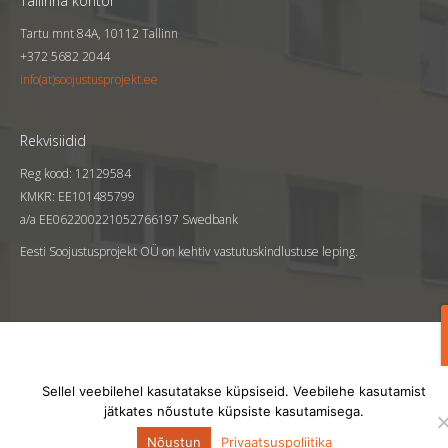
Tallinna kontor
Tartu mnt 84A, 10112 Tallinn
+372 5682 2044
info(at)soojustusprojekt.ee
Rekvisiidid
Reg kood: 12129584
KMKR: EE101485799
a/a EE062200221052766197 Swedbank
Eesti Soojustusprojekt OÜ on kehtiv vastutuskindlustuse leping.
V
Sellel veebilehel kasutatakse küpsiseid. Veebilehe kasutamist
jätkates nõustute küpsiste kasutamisega.
Nõustun
Privaatsuspoliitika