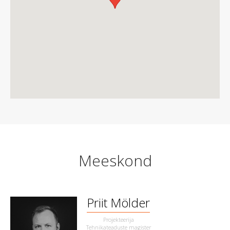
Meeskond
Priit Mölder
Projekteerija
Tehnikateaduste magister