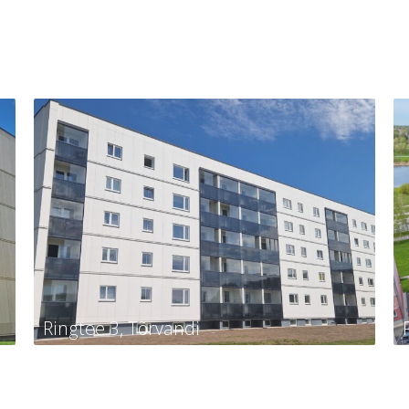
Ringtee 3, Tõrvandi