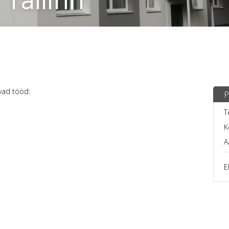
vad tööd:
P
T
K
A
E