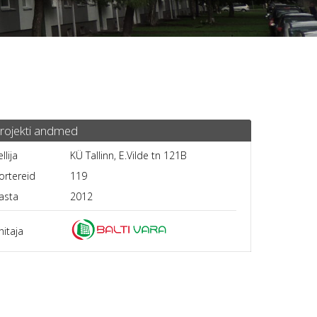
rojekti andmed
ellija
KÜ Tallinn, E.Vilde tn 121B
ortereid
119
asta
2012
hitaja