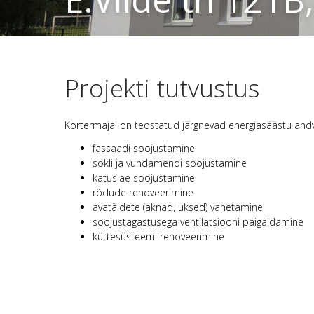
Projekti tutvustus
Kortermajal on teostatud järgnevad energiasäästu and
fassaadi soojustamine
sokli ja vundamendi soojustamine
katuslae soojustamine
rõdude renoveerimine
avatäidete (aknad, uksed) vahetamine
soojustagastusega ventilatsiooni paigaldamine
küttesüsteemi renoveerimine