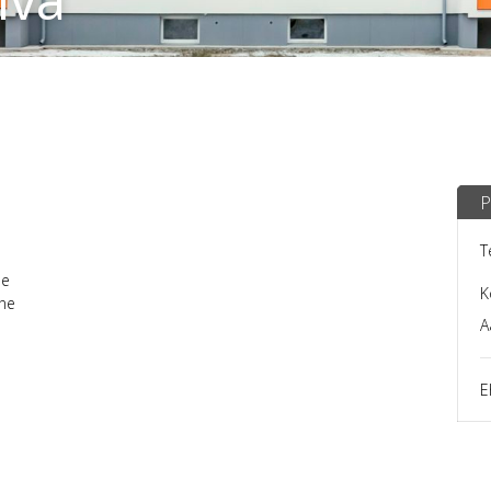
P
T
ne
K
ine
A
E