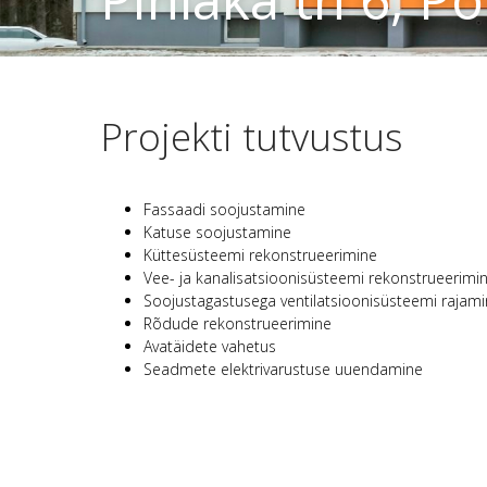
Projekti tutvustus
Fassaadi soojustamine
Katuse soojustamine
Küttesüsteemi rekonstrueerimine
Vee- ja kanalisatsioonisüsteemi rekonstrueerimi
Soojustagastusega ventilatsioonisüsteemi rajam
Rõdude rekonstrueerimine
Avatäidete vahetus
Seadmete elektrivarustuse uuendamine