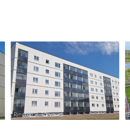
Ringtee 3, Tõrvandi