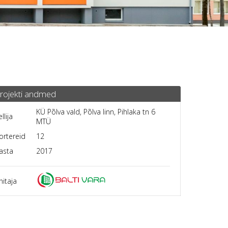
rojekti andmed
KÜ Põlva vald, Põlva linn, Pihlaka tn 6
ellija
MTÜ
ortereid
12
asta
2017
hitaja