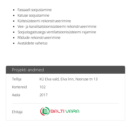
Fassaadi soojustamine
Katuse soojustamine
Küttesüsteemi rekonstrueerimine
Vee- ja kanalisatsioonisüsteemi rekonstrueerimine
Soojustagastusega ventilatsioonisüsteemi rajamine
Rõdude rekonstrueerimine
Avatäidete vahetus
Projekti andmed
Tellija
KÜ Elva vald, Elva linn, Nooruse tn 13
Kortereid
102
Aasta
2017
Ehitaja