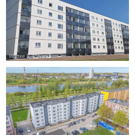
Männi 13, Kambja
Tellija
Kambja vald, Kambja alevik, Männi tn
13
Kortereid
30
Aasta
2024
Ringtee 3, Tõrvandi
Ringtee 3, Tõrvandi
Tellija
KÜ Kambja vald, Tõrvandi alevi,
Ringtee 3
Kortereid
60
Aasta
2024