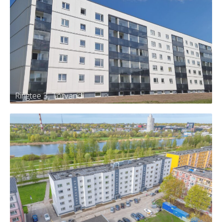
Männi 13, Kambja
Tellija
Kambja vald, Kambja alevik, Männi tn
13
Kortereid
30
Aasta
2024
Ringtee 3, Tõrvandi
Ringtee 3, Tõrvandi
Tellija
KÜ Kambja vald, Tõrvandi alevi,
Ringtee 3
Kortereid
60
Aasta
2024