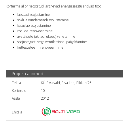
Kortermajal on teostatud järgnevad energiasäästu andvad tööd:
fassaadi soojustamine
sokli ja vundamendi soojustamine
katuslae soojustamine
rõdude renoveerimine
avatäidete (aknad, uksed) vahetamine
soojustagastusega ventilatsiooni paigaldamine
küttesüsteemi renoveerimine
Projekti andmed
Tellija
KÜ Elva vald, Elva linn, Pikk tn 75
Kortereid
10
Aasta
2012
Ehitaja