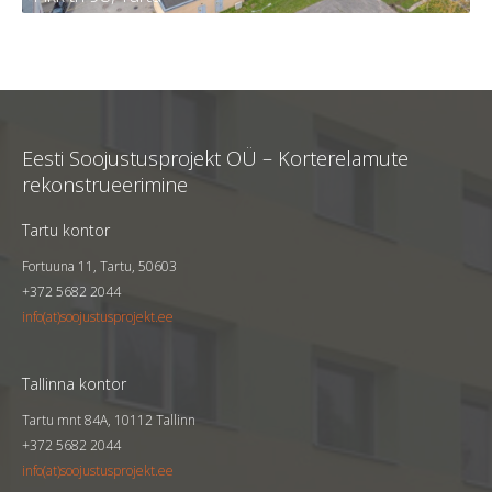
Pikk tn 98, Tartu
Tellija
KÜ Tartu linn, Pikk 98
Eesti Soojustusprojekt OÜ – Korterelamute
Kortereid
60
rekonstrueerimine
Aasta
2023
Tartu kontor
Fortuuna 11, Tartu, 50603
+372 5682 2044
info(at)soojustusprojekt.ee
Tallinna kontor
Tartu mnt 84A, 10112 Tallinn
+372 5682 2044
info(at)soojustusprojekt.ee