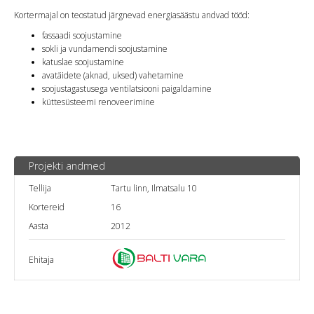
Kortermajal on teostatud järgnevad energiasäästu andvad tööd:
fassaadi soojustamine
sokli ja vundamendi soojustamine
katuslae soojustamine
avatäidete (aknad, uksed) vahetamine
soojustagastusega ventilatsiooni paigaldamine
küttesüsteemi renoveerimine
Projekti andmed
Tellija
Tartu linn, Ilmatsalu 10
Kortereid
16
Aasta
2012
Ehitaja