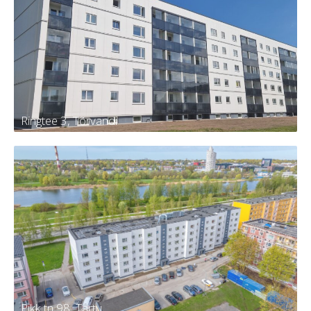
Männi 13, Kambja
Tellija
Kambja vald, Kambja alevik, Männi tn
13
Kortereid
30
Aasta
2024
Ringtee 3, Tõrvandi
Ringtee 3, Tõrvandi
Tellija
KÜ Kambja vald, Tõrvandi alevi,
Ringtee 3
Kortereid
60
Aasta
2024
Pikk tn 98, Tartu