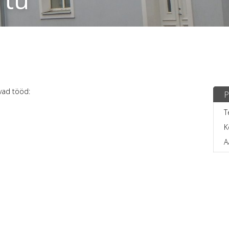
vad tööd:
P
T
K
A