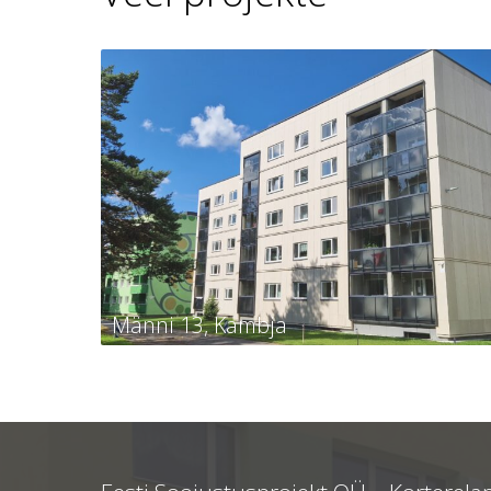
Männi 13, Kambja
Männi 13, Kambja
Tellija
Kambja vald, Kambja alevik,