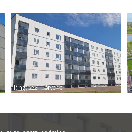
Ringtee 3, Tõrvandi
Ringtee 3, Tõrvandi
Tellija
KÜ Kambja vald, Tõrvandi alevi,