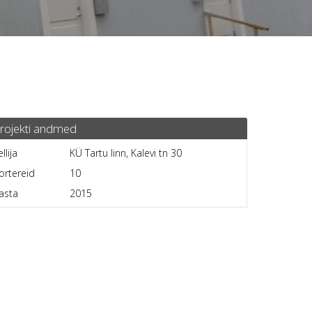
rojekti andmed
ellija
KÜ Tartu linn, Kalevi tn 30
ortereid
10
asta
2015