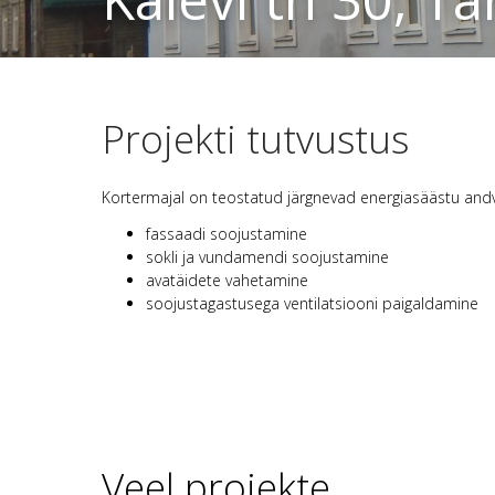
Projekti tutvustus
Kortermajal on teostatud järgnevad energiasäästu and
fassaadi soojustamine
sokli ja vundamendi soojustamine
avatäidete vahetamine
soojustagastusega ventilatsiooni paigaldamine
Veel projekte