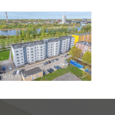
Pikk tn 98, Tartu
Pikk tn 98, Tartu
Tellija
KÜ Tartu linn, Pikk 98