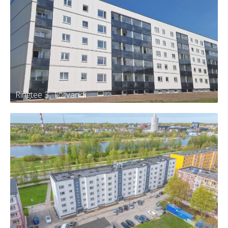
Männi 13, Kambja
Tellija
Kambja vald, Kambja alevik, Männi tn
13
Kortereid
30
Aasta
2024
Ringtee 3, Tõrvandi
Ringtee 3, Tõrvandi
Tellija
KÜ Kambja vald, Tõrvandi alevi,
Ringtee 3
Kortereid
60
Aasta
2024