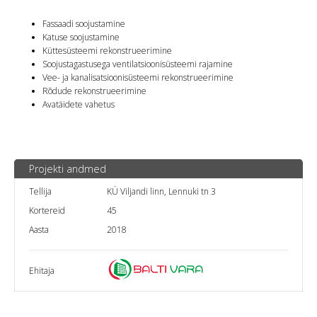
Fassaadi soojustamine
Katuse soojustamine
Küttesüsteemi rekonstrueerimine
Soojustagastusega ventilatsioonisüsteemi rajamine
Vee- ja kanalisatsioonisüsteemi rekonstrueerimine
Rõdude rekonstrueerimine
Avatäidete vahetus
Projekti andmed
Tellija
KÜ Viljandi linn, Lennuki tn 3
Kortereid
45
Aasta
2018
Ehitaja