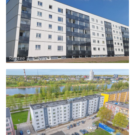
Männi 13, Kambja
Tellija
Kambja vald, Kambja alevik, Männi tn
13
Kortereid
30
Aasta
2024
Ringtee 3, Tõrvandi
Ringtee 3, Tõrvandi
Tellija
KÜ Kambja vald, Tõrvandi alevi,
Ringtee 3
Kortereid
60
Aasta
2024