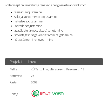
Kortermajal on teostatud järgnevad energiasäästu andvad tööd:
fassaadi soojustamine
sokli ja vundamendi soojustamine
katuslae soojustamine
lodžade soojustamine
avatäidete (aknad, uksed) vahetamine
soojustagastusega ventilatsiooni paigaldamine
küttesüsteemi renoveerimine
Projekti andmed
Tellija
KÜ Tartu linn, Märja alevik, Keskuse tn 13
Kortereid
75
Aasta
2008
Ehitaja