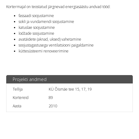
Kortermajal on teostatud järgnevad energiasäästu andvad tööd:
fassaadi soojustamine
sokli ja vundamendi soojustamine
katuslae soojustamine
lodžade soojustamine
avatäidete (aknad, uksed) vahetamine
soojustagastusega ventilatsiooni paigaldamine
küttesüsteemi renoveerimine
Projekti andmed
Tellija
KÜ Õismäe tee 15, 17, 19
Kortereid
89
Aasta
2010