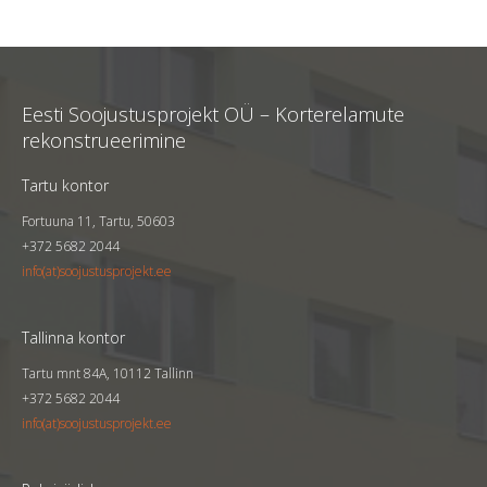
Pikk tn 98, Tartu
Tellija
KÜ Tartu linn, Pikk 98
Eesti Soojustusprojekt OÜ – Korterelamute
Kortereid
60
rekonstrueerimine
Aasta
2023
Tartu kontor
Fortuuna 11, Tartu, 50603
+372 5682 2044
info(at)soojustusprojekt.ee
Tallinna kontor
Tartu mnt 84A, 10112 Tallinn
+372 5682 2044
info(at)soojustusprojekt.ee