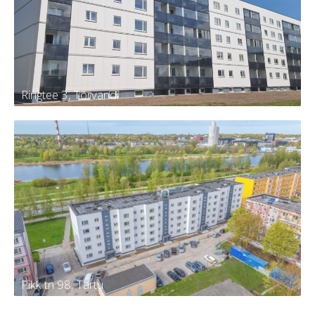
13
Kortereid
30
Aasta
2024
Ringtee 3, Tõrvandi
Ringtee 3, Tõrvandi
Tellija
KÜ Kambja vald, Tõrvandi alevi,
Ringtee 3
Kortereid
60
Aasta
2024
Pikk tn 98, Tartu