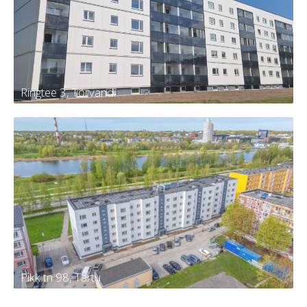
13
Kortereid
30
Aasta
2024
Ringtee 3, Tõrvandi
Ringtee 3, Tõrvandi
Tellija
KÜ Kambja vald, Tõrvandi alevi,
Ringtee 3
Kortereid
60
Aasta
2024
Pikk tn 98, Tartu