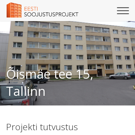
Õismäe tee 15,
Tallinn
Projekti tutvustus