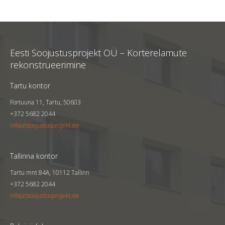
Pikk tn 98, Tartu
Tellija
KÜ Tartu linn, Pikk 98
Eesti Soojustusprojekt OÜ – Korterelamute
Kortereid
60
rekonstrueerimine
Aasta
2023
Tartu kontor
Fortuuna 11, Tartu, 50603
+372 5682 2044
info(at)soojustusprojekt.ee
Tallinna kontor
Tartu mnt 84A, 10112 Tallinn
+372 5682 2044
info(at)soojustusprojekt.ee