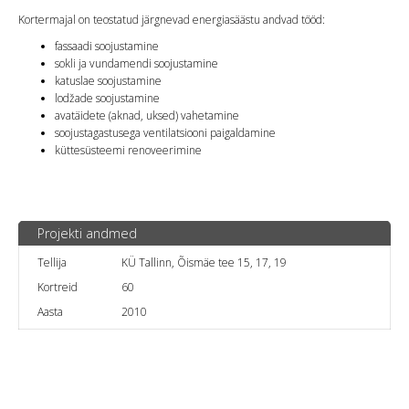
Kortermajal on teostatud järgnevad energiasäästu andvad tööd:
fassaadi soojustamine
sokli ja vundamendi soojustamine
katuslae soojustamine
lodžade soojustamine
avatäidete (aknad, uksed) vahetamine
soojustagastusega ventilatsiooni paigaldamine
küttesüsteemi renoveerimine
Projekti andmed
Tellija
KÜ Tallinn, Õismäe tee 15, 17, 19
Kortreid
60
Aasta
2010