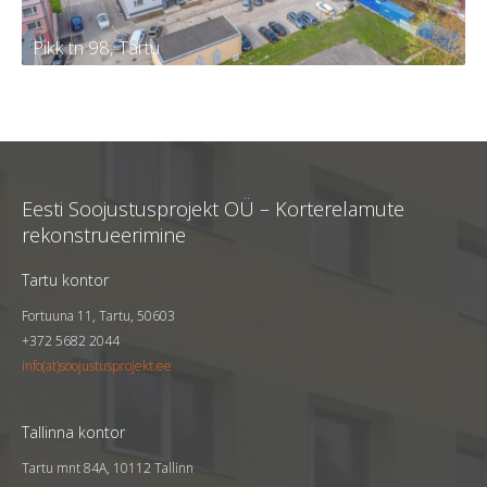
Pikk tn 98, Tartu
Pikk tn 98, Tartu
Tellija
KÜ Tartu linn, Pikk 98
Eesti Soojustusprojekt OÜ – Korterelamute
Kortereid
60
rekonstrueerimine
Aasta
2023
Tartu kontor
Fortuuna 11, Tartu, 50603
+372 5682 2044
info(at)soojustusprojekt.ee
Tallinna kontor
Tartu mnt 84A, 10112 Tallinn