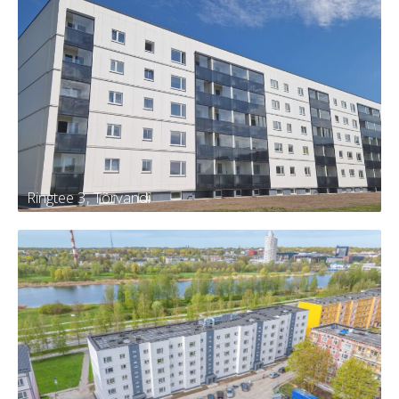
Männi 13, Kambja
Tellija
Kambja vald, Kambja alevik, Männi tn
13
Kortereid
30
Aasta
2024
Ringtee 3, Tõrvandi
Ringtee 3, Tõrvandi
Tellija
KÜ Kambja vald, Tõrvandi alevi,
Ringtee 3
Kortereid
60
Aasta
2024