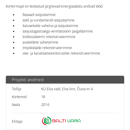
Kortermajal on teostatud järgnevad energiasäästu andvad tööd:
fassaadi soojustamine
sokli ja vundamendi soojustamine
katusekatte vahetus ja soojustamine
soojustagastusega ventilatsiooni paigaldamine
küttesüsteemi rekonstrueerimine
avatäidete vahetamine
trepikodade rekonstrueerimine
vee- ja kanalisatsioonitorustike rekonstrueerimine
Projekti andmed
Tellija
KÜ Elva vald, Elva linn, Õuna tn 4
Kortereid
18
Aasta
2016
Ehitaja