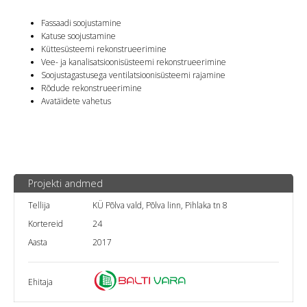
Fassaadi soojustamine
Katuse soojustamine
Küttesüsteemi rekonstrueerimine
Vee- ja kanalisatsioonisüsteemi rekonstrueerimine
Soojustagastusega ventilatsioonisüsteemi rajamine
Rõdude rekonstrueerimine
Avatäidete vahetus
Projekti andmed
Tellija
KÜ Põlva vald, Põlva linn, Pihlaka tn 8
Kortereid
24
Aasta
2017
Ehitaja