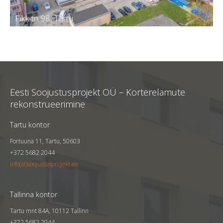
Pikk tn 98, Tartu
Pikk tn 98, Tartu
Tellija
KÜ Tartu linn, Pikk 98
Eesti Soojustusprojekt OÜ – Korterelamute
Kortereid
60
rekonstrueerimine
Aasta
2023
Tartu kontor
Fortuuna 11, Tartu, 50603
+372 5682 2044
info(at)soojustusprojekt.ee
Tallinna kontor
Tartu mnt 84A, 10112 Tallinn
+372 5682 2044