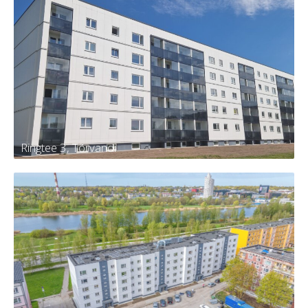
Männi 13, Kambja
Tellija
Kambja vald, Kambja alevik, Männi tn
13
Kortereid
30
Aasta
2024
Ringtee 3, Tõrvandi
Ringtee 3, Tõrvandi
Tellija
KÜ Kambja vald, Tõrvandi alevi,
Ringtee 3
Kortereid
60
Aasta
2024