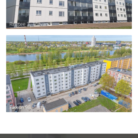
Ringtee 3, Tõrvandi
Ringtee 3, Tõrvandi
Tellija
KÜ Kambja vald, Tõrvandi alevi,
Ringtee 3
Kortereid
60
Aasta
2024
Pikk tn 98, Tartu