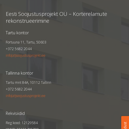
Pikk tn 98, Tartu
Tellija
KÜ Tartu linn, Pikk 98
Eesti Soojustusprojekt OÜ – Korterelamute
Kortereid
60
rekonstrueerimine
Aasta
2023
Tartu kontor
Fortuuna 11, Tartu, 50603
+372 5682 2044
info(at)soojustusprojekt.ee
Tallinna kontor
Tartu mnt 84A, 10112 Tallinn
+372 5682 2044
info(at)soojustusprojekt.ee
Rekvisiidid
Reg kood: 12129584