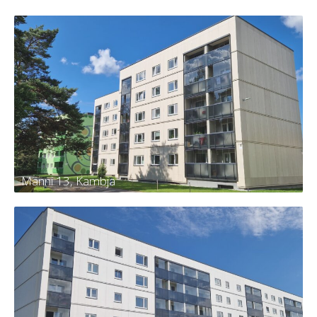
Männi 13, Kambja
Männi 13, Kambja
Tellija
Kambja vald, Kambja alevik, Männi tn
13
Kortereid
30
Aasta
2024