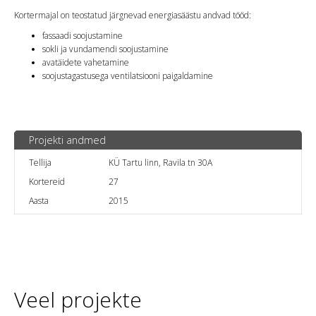
Kortermajal on teostatud järgnevad energiasäästu andvad tööd:
fassaadi soojustamine
sokli ja vundamendi soojustamine
avatäidete vahetamine
soojustagastusega ventilatsiooni paigaldamine
Projekti andmed
Tellija
KÜ Tartu linn, Ravila tn 30A
Kortereid
27
Aasta
2015
Veel projekte