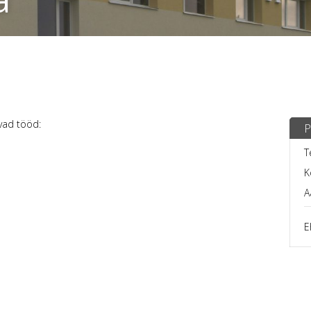
vad tööd:
P
T
K
A
E