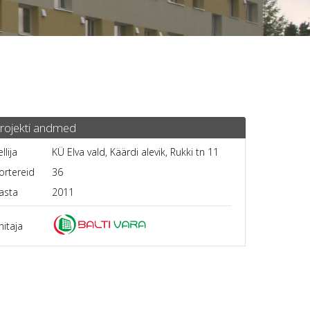
rojekti andmed
ellija
KÜ Elva vald, Käärdi alevik, Rukki tn 11
ortereid
36
asta
2011
hitaja