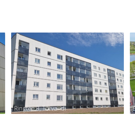
Ringtee 3, Tõrvandi