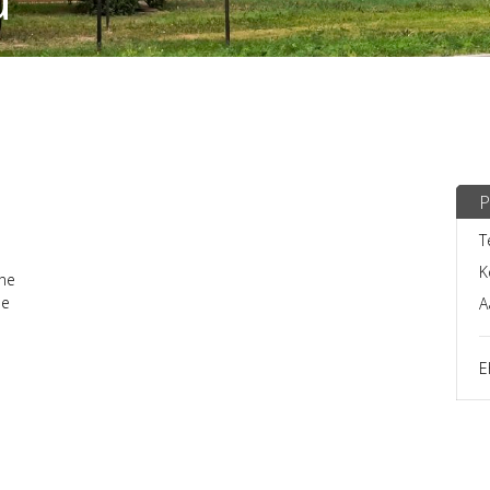
P
T
K
ine
ne
A
E