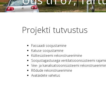
Projekti tutvustus
Fassaadi soojustamine
Katuse soojustamine
Küttesüsteemi rekonstrueerimine
Soojustagastusega ventilatsioonisüsteemi rajam
Vee- ja kanalisatsioonisüsteemi rekonstrueerimi
Rõdude rekonstrueerimine
Avatäidete vahetus