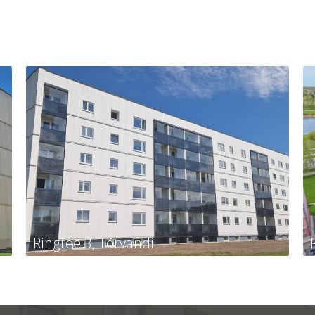
Ringtee 3, Tõrvandi