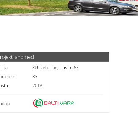
rojekti andmed
ellija
KÜ Tartu linn, Uus tn 67
ortereid
85
asta
2018
hitaja