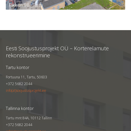
Pikk tn 98, Tartu
Pikk tn 98, Tartu
Tellija
KÜ Tartu linn, Pikk 98
Eesti Soojustusprojekt OÜ – Korterelamute
Kortereid
60
rekonstrueerimine
Aasta
2023
Tartu kontor
Fortuuna 11, Tartu, 50603
+372 5682 2044
info(at)soojustusprojekt.ee
Tallinna kontor
Tartu mnt 84A, 10112 Tallinn
+372 5682 2044