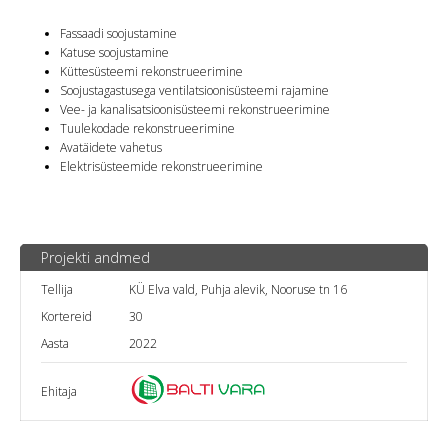
Fassaadi soojustamine
Katuse soojustamine
Küttesüsteemi rekonstrueerimine
Soojustagastusega ventilatsioonisüsteemi rajamine
Vee- ja kanalisatsioonisüsteemi rekonstrueerimine
Tuulekodade rekonstrueerimine
Avatäidete vahetus
Elektrisüsteemide rekonstrueerimine
Projekti andmed
Tellija
KÜ Elva vald, Puhja alevik, Nooruse tn 16
Kortereid
30
Aasta
2022
Ehitaja