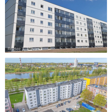
Männi 13, Kambja
Tellija
Kambja vald, Kambja alevik, Männi tn
13
Kortereid
30
Aasta
2024
Ringtee 3, Tõrvandi
Ringtee 3, Tõrvandi
Tellija
KÜ Kambja vald, Tõrvandi alevi,
Ringtee 3
Kortereid
60
Aasta
2024