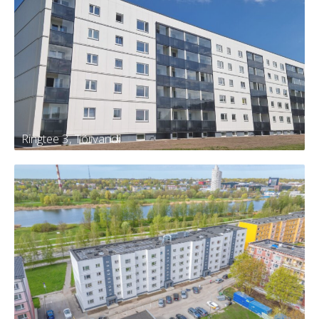
Männi 13, Kambja
Tellija
Kambja vald, Kambja alevik, Männi tn
13
Kortereid
30
Aasta
2024
Ringtee 3, Tõrvandi
Ringtee 3, Tõrvandi
Tellija
KÜ Kambja vald, Tõrvandi alevi,
Ringtee 3
Kortereid
60
Aasta
2024