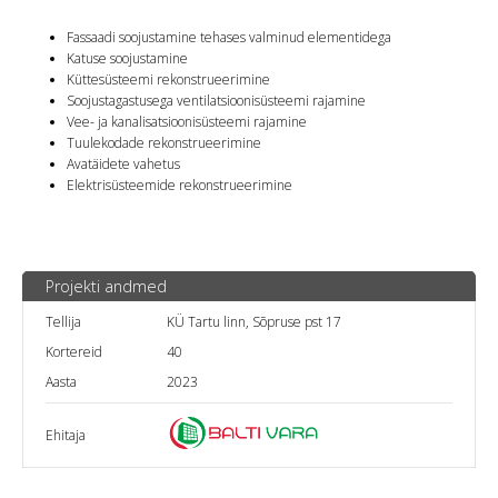
Fassaadi soojustamine tehases valminud elementidega
Katuse soojustamine
Küttesüsteemi rekonstrueerimine
Soojustagastusega ventilatsioonisüsteemi rajamine
Vee- ja kanalisatsioonisüsteemi rajamine
Tuulekodade rekonstrueerimine
Avatäidete vahetus
Elektrisüsteemide rekonstrueerimine
Projekti andmed
Tellija
KÜ Tartu linn, Sõpruse pst 17
Kortereid
40
Aasta
2023
Ehitaja