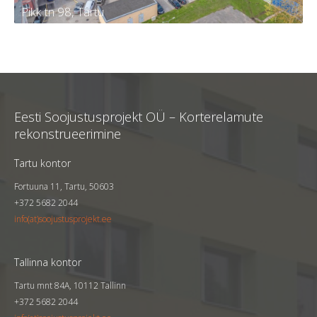
Pikk tn 98, Tartu
Pikk tn 98, Tartu
Tellija
KÜ Tartu linn, Pikk 98
Eesti Soojustusprojekt OÜ – Korterelamute
Kortereid
60
rekonstrueerimine
Aasta
2023
Tartu kontor
Fortuuna 11, Tartu, 50603
+372 5682 2044
info(at)soojustusprojekt.ee
Tallinna kontor
Tartu mnt 84A, 10112 Tallinn
+372 5682 2044