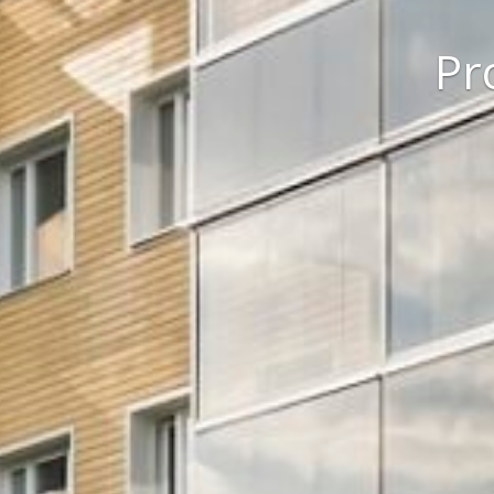
Ene
Puite
Pr