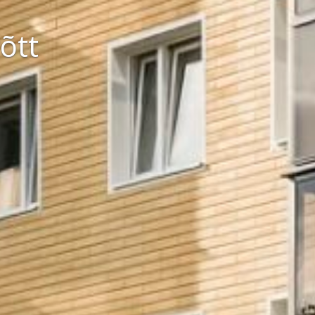
kond
rimine
õtt