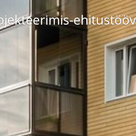
rgiasäästlikum elukesk
lemendiga rekonstruee
ojekteerimis-ehitustööv
Tutvu projektidega